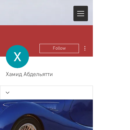
More actions
Follow
Хамид Абдельятти